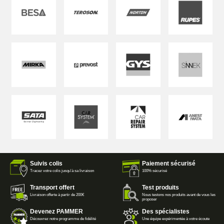
Suivis colis
Paiement sécurisé
Tracez votre colis jusqu'à sa livraison
100% sécurisé
Transport offert
Test produits
Livraison offerte à partir de 200€
Nous testons nos produits avant de vous les
proposer
Devenez PAMMER
Des spécialistes
Découvrez notre programme de fidélité
Une équipe expérimentée à votre écoute