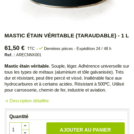
MASTIC ÉTAIN VÉRITABLE (TARAUDABLE) - 1 L
61,50 €
check
TTC
Dernières pièces - Expédition 24 / 48 h
Ref. :
ARECNNX001
Mastic étain véritable
. Souple, léger. Adhérence universelle sur
tous les types de métaux (aluminium et tôle galvanisée). Très
dur et résistant, peut être percé et vissé. Inaltérable face aux
hydrocarbures et à certains acides. Résistant à 500ºC. Utilisé
pour carrosserie, chemin de fer, industrie et aviation.
Description détaillée
arrow_forward
Quantité
AJOUTER AU PANIER