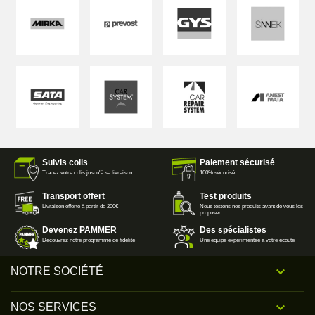
Suivis colis
Paiement sécurisé
Tracez votre colis jusqu'à sa livraison
100% sécurisé
Transport offert
Test produits
Livraison offerte à partir de 200€
Nous testons nos produits avant de vous les
proposer
Devenez PAMMER
Des spécialistes
Découvrez notre programme de fidélité
Une équipe expérimentée à votre écoute

NOTRE SOCIÉTÉ

NOS SERVICES