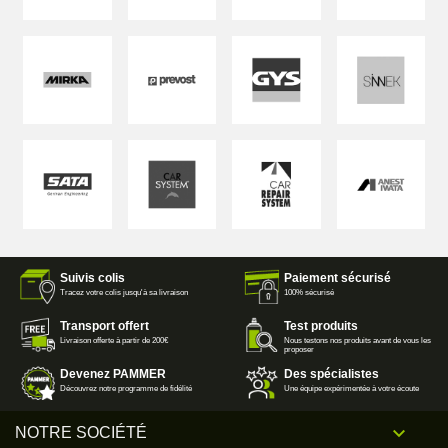
Suivis colis
Paiement sécurisé
Tracez votre colis jusqu'à sa livraison
100% sécurisé
Transport offert
Test produits
Livraison offerte à partir de 200€
Nous testons nos produits avant de vous les
proposer
Devenez PAMMER
Des spécialistes
Découvrez notre programme de fidélité
Une équipe expérimentée à votre écoute

NOTRE SOCIÉTÉ