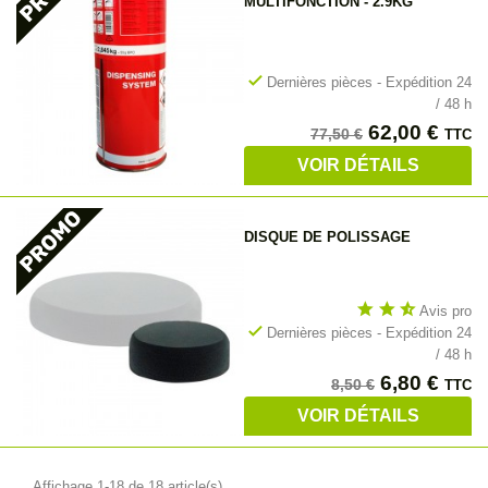
MULTIFONCTION - 2.9KG
check
Dernières pièces - Expédition 24
/ 48 h
Prix
Prix
62,00 €
77,50 €
TTC
de
VOIR DÉTAILS
base
DISQUE DE POLISSAGE
star
star
star_half
Avis pro
check
Dernières pièces - Expédition 24
/ 48 h
Prix
Prix
6,80 €
8,50 €
TTC
de
VOIR DÉTAILS
base
Affichage 1-18 de 18 article(s)