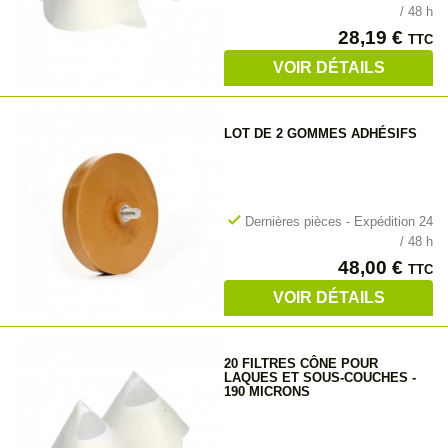
/ 48 h
Prix
28,19 €
TTC
VOIR DÉTAILS
LOT DE 2 GOMMES ADHÉSIFS
check
Dernières pièces - Expédition 24
/ 48 h
Prix
48,00 €
TTC
VOIR DÉTAILS
20 FILTRES CÔNE POUR
LAQUES ET SOUS-COUCHES -
190 MICRONS