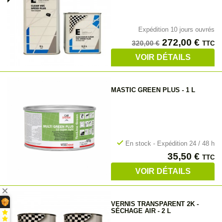
Expédition 10 jours ouvrés
Prix
Prix
272,00 €
320,00 €
TTC
de
VOIR DÉTAILS
base
MASTIC GREEN PLUS - 1 L
check
En stock - Expédition 24 / 48 h
Prix
35,50 €
TTC
VOIR DÉTAILS
VERNIS TRANSPARENT 2K -
SÉCHAGE AIR - 2 L