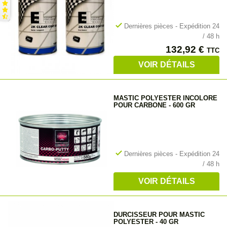
check
Dernières pièces - Expédition 24
/ 48 h
Prix
132,92 €
TTC
VOIR DÉTAILS
MASTIC POLYESTER INCOLORE
POUR CARBONE - 600 GR
check
Dernières pièces - Expédition 24
/ 48 h
VOIR DÉTAILS
DURCISSEUR POUR MASTIC
POLYESTER - 40 GR