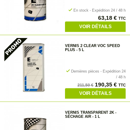
check
En stock - Expédition 24 / 48 h
Prix
63,18 €
TTC
VOIR DÉTAILS
VERNIS 2 CLEAR VOC SPEED
PLUS - 5 L
check
Dernières pièces - Expédition 24
/ 48 h
Prix
Prix
190,35 €
211,50 €
TTC
de
VOIR DÉTAILS
base
VERNIS TRANSPARENT 2K -
SÉCHAGE AIR - 1 L