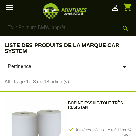
shopping_cart

person_outline

LISTE DES PRODUITS DE LA MARQUE CAR
SYSTEM

Pertinence
Affichage 1-18 de 18 article(s)
BOBINE ESSUIE-TOUT TRÈS
RÉSISTANT
check
Dernières pièces - Expédition 24
/ 48 h