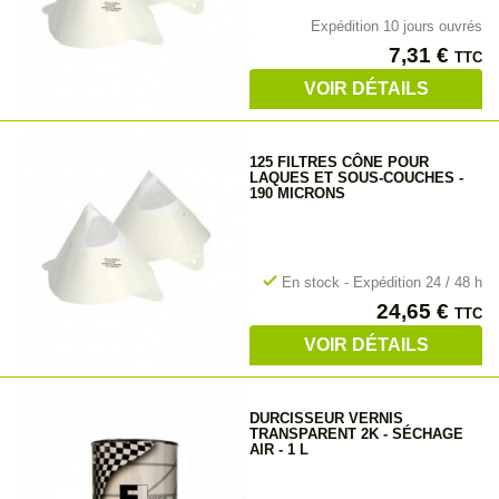
Expédition 10 jours ouvrés
Prix
7,31 €
TTC
VOIR DÉTAILS
125 FILTRES CÔNE POUR
LAQUES ET SOUS-COUCHES -
190 MICRONS
check
En stock - Expédition 24 / 48 h
Prix
24,65 €
TTC
VOIR DÉTAILS
DURCISSEUR VERNIS
TRANSPARENT 2K - SÉCHAGE
AIR - 1 L