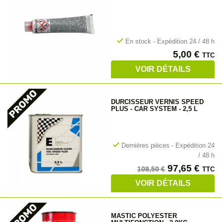
check
En stock - Expédition 24 / 48 h
Prix
5,00 €
TTC
VOIR DÉTAILS
DURCISSEUR VERNIS SPEED
PLUS - CAR SYSTEM - 2,5 L
check
Dernières pièces - Expédition 24
/ 48 h
Prix
Prix
97,65 €
108,50 €
TTC
de
VOIR DÉTAILS
base
MASTIC POLYESTER