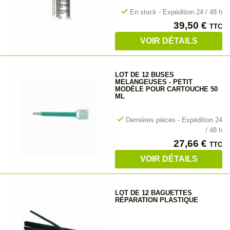
check
En stock - Expédition 24 / 48 h
Prix
39,50 €
TTC
VOIR DÉTAILS
LOT DE 12 BUSES
MELANGEUSES - PETIT
MODÈLE POUR CARTOUCHE 50
ML
check
Dernières pièces - Expédition 24
/ 48 h
Prix
27,66 €
TTC
VOIR DÉTAILS
LOT DE 12 BAGUETTES
RÉPARATION PLASTIQUE