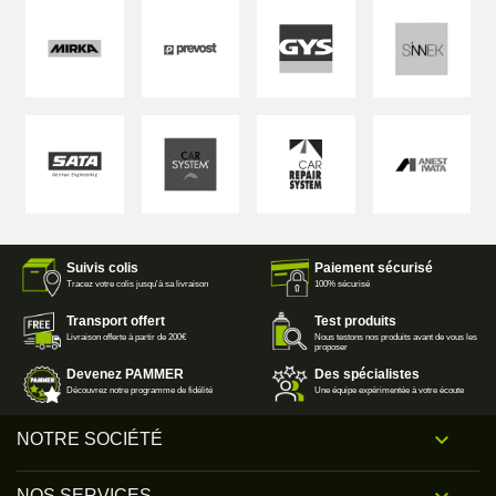
Suivis colis
Paiement sécurisé
Tracez votre colis jusqu'à sa livraison
100% sécurisé
Transport offert
Test produits
Livraison offerte à partir de 200€
Nous testons nos produits avant de vous les
proposer
Devenez PAMMER
Des spécialistes
Découvrez notre programme de fidélité
Une équipe expérimentée à votre écoute

NOTRE SOCIÉTÉ
NOS SERVICES