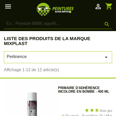
shopping_cart

person_outline

LISTE DES PRODUITS DE LA MARQUE
MIXPLAST

Pertinence
Affichage 1-12 de 12 article(s)
PRIMAIRE D'ADHÉRENCE
INCOLORE EN BOMBE - 400 ML
star
star
star_half
Avis pro
check
En stock - Expédition 24 / 48 h