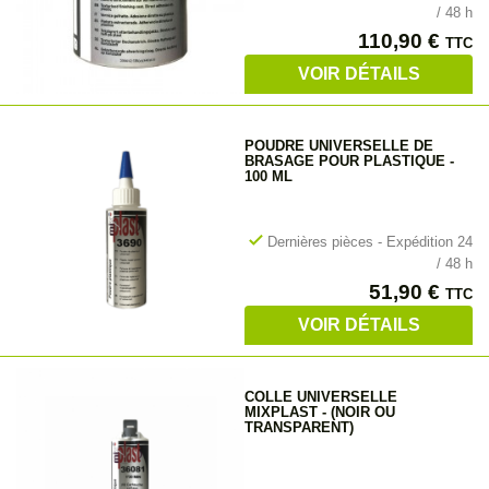
/ 48 h
Prix
110,90 €
TTC
VOIR DÉTAILS
POUDRE UNIVERSELLE DE
BRASAGE POUR PLASTIQUE -
100 ML
check
Dernières pièces - Expédition 24
/ 48 h
Prix
51,90 €
TTC
VOIR DÉTAILS
COLLE UNIVERSELLE
MIXPLAST - (NOIR OU
TRANSPARENT)