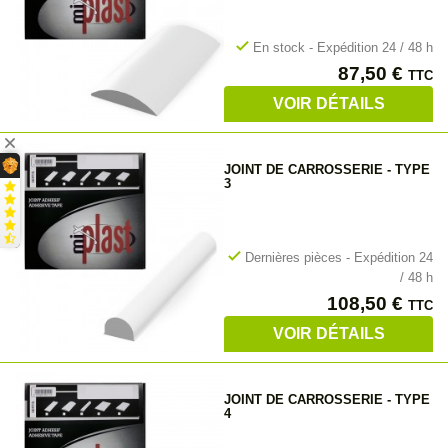
check
En stock - Expédition 24 / 48 h
Prix
87,50 €
TTC
VOIR DÉTAILS
JOINT DE CARROSSERIE - TYPE
3
check
Dernières pièces - Expédition 24
/ 48 h
Prix
108,50 €
TTC
VOIR DÉTAILS
JOINT DE CARROSSERIE - TYPE
4