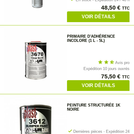
Prix
48,50 €
TTC
VOIR DÉTAILS
PRIMAIRE D'ADHÉRENCE
INCOLORE (1 L - 5L)
star
star
star_half
Avis pro
Expédition 10 jours ouvrés
Prix
75,50 €
TTC
VOIR DÉTAILS
PEINTURE STRUCTURÉE 1K
NOIRE
check
Dernières pièces - Expédition 24