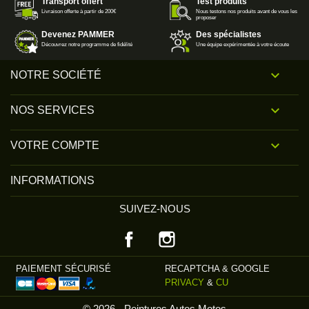
Transport offert
Test produits
Livraison offerte à partir de 200€
Nous testons nos produits avant de vous les
proposer
Devenez PAMMER
Des spécialistes
Découvrez notre programme de fidélité
Une équipe expérimentée à votre écoute

NOTRE SOCIÉTÉ

NOS SERVICES

VOTRE COMPTE
INFORMATIONS
SUIVEZ-NOUS
Facebook
Instagram
PAIEMENT SÉCURISÉ
RECAPTCHA & GOOGLE
PRIVACY
&
CU
© 2026 - Peintures Autos Motos