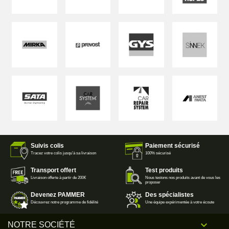
Suivis colis
Paiement sécurisé
Tracez votre colis jusqu'à sa livraison
100% sécurisé
Transport offert
Test produits
Livraison offerte à partir de 200€
Nous testons nos produits avant de vous les
proposer
Devenez PAMMER
Des spécialistes
Découvrez notre programme de fidélité
Une équipe expérimentée à votre écoute

NOTRE SOCIÉTÉ