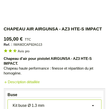
CHAPEAU AIR AIRGUNSA - AZ3 HTE-S IMPACT
105,00 €
TTC
Ref. :
IWAW2CAP92AG13
star
star
star_half
Avis pro
Chapeau d'air
pour pistolet AIRGUNSA - AZ3 HTE-S
IMPACT.
Chapeau haute performance : finesse et répartition du jet
homogène.
Description détaillée
arrow_forward
Buse