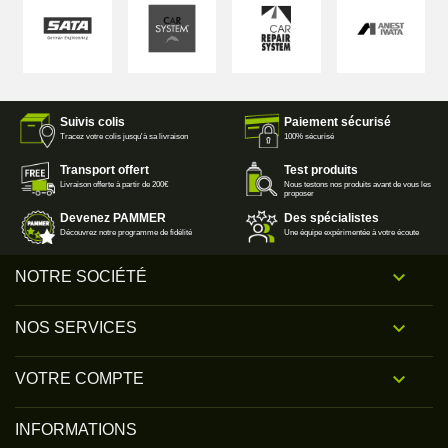
Suivis colis
Paiement sécurisé
Tracez votre colis jusqu'à sa livraison
100% sécurisé
Transport offert
Test produits
Livraison offerte à partir de 200€
Nous testons nos produits avant de vous les
proposer
Devenez PAMMER
Des spécialistes
Découvrez notre programme de fidélité
Une équipe expérimentée à votre écoute

NOTRE SOCIÉTÉ

NOS SERVICES

VOTRE COMPTE
INFORMATIONS