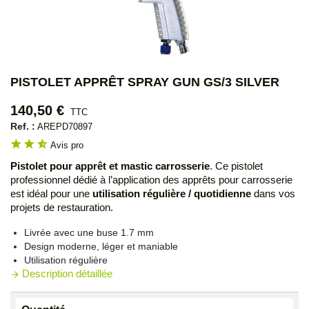
PISTOLET APPRÊT SPRAY GUN GS/3 SILVER
140,50 €
TTC
Ref. :
AREPD70897
star
star
star_half
Avis pro
Pistolet pour apprêt et mastic carrosserie
. Ce pistolet
professionnel dédié à l’application des apprêts pour carrosserie
est idéal pour une
utilisation régulière / quotidienne
dans vos
projets de restauration.
Livrée avec une buse 1.7 mm
Design moderne, léger et maniable
Utilisation régulière
Description détaillée
arrow_forward