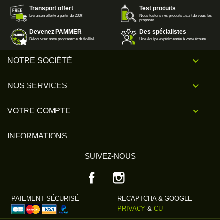
Transport offert
Test produits
Livraison offerte à partir de 200€
Nous testons nos produits avant de vous les
proposer
Devenez PAMMER
Des spécialistes
Découvrez notre programme de fidélité
Une équipe expérimentée à votre écoute

NOTRE SOCIÉTÉ

NOS SERVICES

VOTRE COMPTE
INFORMATIONS
SUIVEZ-NOUS
Facebook
Instagram
PAIEMENT SÉCURISÉ
RECAPTCHA & GOOGLE
PRIVACY
&
CU