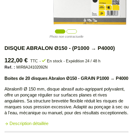
Photo non contractuelle
DISQUE ABRALON Ø150 - (P1000 → P4000)
122,00 €
check
TTC
En stock - Expédition 24 / 48 h
Ref. :
MIR8A24102092N
Boites de 20 disques Abralon
Ø150 - GRAIN P1000 → P4000
Abralon® Ø 150 mm, disque abrasif auto-agrippant polyvalent,
offre un ponçage régulier sur surfaces planes et rives
angulaires. Sa structure brevetée flexible réduit les risques de
marques sous pression excessive. Adapté au ponçage à sec ou
à l'eau, mécanique ou manuel, pour des résultats exceptionnels.
Description détaillée
arrow_forward