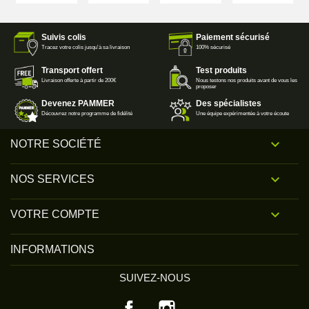
Suivis colis
Paiement sécurisé
Tracez votre colis jusqu'à sa livraison
100% sécurisé
Transport offert
Test produits
Livraison offerte à partir de 200€
Nous testons nos produits avant de vous les
proposer
Devenez PAMMER
Des spécialistes
Découvrez notre programme de fidélité
Une équipe expérimentée à votre écoute

NOTRE SOCIÉTÉ

NOS SERVICES

VOTRE COMPTE
INFORMATIONS
SUIVEZ-NOUS
Facebook
Instagram