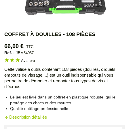
COFFRET À DOUILLES - 108 PIÈCES
66,00 €
TTC
Ref. :
JBM54037
star
star
star_half
Avis pro
Cette valise à outils contenant 108 pièces (douilles, cliquets,
embouts de vissage,...) est un outil indispensable qui vous
permettra de démonter et remonter tous types de vis et
d'écrous.
Le jeu est livré dans un coffret en plastique robuste, qui le
protège des chocs et des rayures.
Qualité outillage professionnelle
Description détaillée
arrow_forward