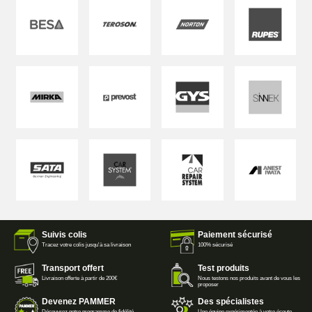
Suivis colis
Paiement sécurisé
Tracez votre colis jusqu'à sa livraison
100% sécurisé
Transport offert
Test produits
Livraison offerte à partir de 200€
Nous testons nos produits avant de vous les
proposer
Devenez PAMMER
Des spécialistes
Découvrez notre programme de fidélité
Une équipe expérimentée à votre écoute