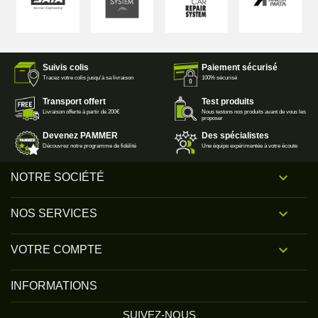
Suivis colis
Paiement sécurisé
Tracez votre colis jusqu'à sa livraison
100% sécurisé
Transport offert
Test produits
Livraison offerte à partir de 200€
Nous testons nos produits avant de vous les
proposer
Devenez PAMMER
Des spécialistes
Découvrez notre programme de fidélité
Une équipe expérimentée à votre écoute

NOTRE SOCIÉTÉ

NOS SERVICES

VOTRE COMPTE
INFORMATIONS
SUIVEZ-NOUS