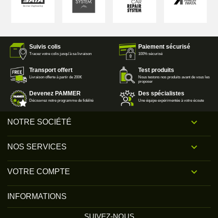
Suivis colis
Paiement sécurisé
Tracez votre colis jusqu'à sa livraison
100% sécurisé
Transport offert
Test produits
Livraison offerte à partir de 200€
Nous testons nos produits avant de vous les
proposer
Devenez PAMMER
Des spécialistes
Découvrez notre programme de fidélité
Une équipe expérimentée à votre écoute

NOTRE SOCIÉTÉ

NOS SERVICES

VOTRE COMPTE
INFORMATIONS
SUIVEZ-NOUS