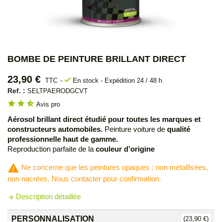
BOMBE DE PEINTURE BRILLANT DIRECT
23,90 €
check
TTC
En stock - Expédition 24 / 48 h
Ref. :
SELTPAERODGCVT
star
star
star_half
Avis pro
Aérosol brillant direct étudié pour toutes les marques et
constructeurs automobiles.
Peinture voiture de
qualité
professionnelle haut de gamme.
Reproduction parfaite de la
couleur d’origine
warning
Ne concerne que les peintures opaques : non métallisées,
non nacrées. Nous contacter pour confirmation.
Description détaillée
arrow_forward
PERSONNALISATION
(23,90 €)