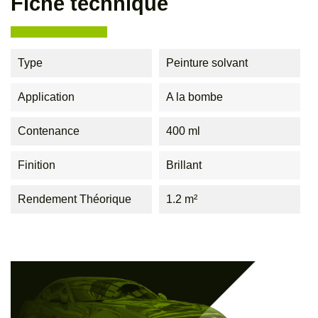
Fiche technique
Type
Peinture solvant
Application
A la bombe
Contenance
400 ml
Finition
Brillant
Rendement Théorique
1.2 m²