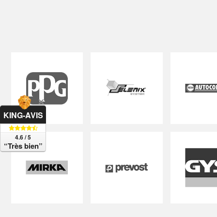
KING-AVIS
4.6 / 5
“Très bien”