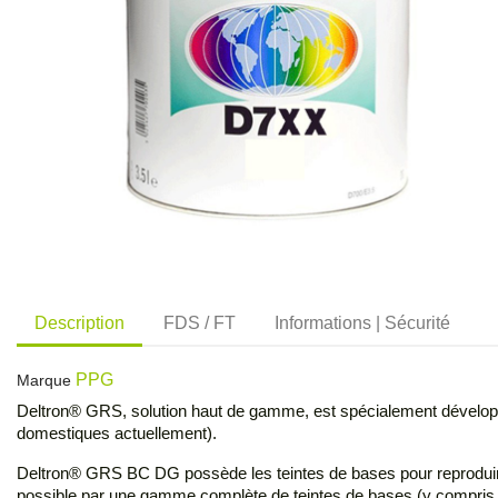
Description
FDS / FT
Informations | Sécurité
PPG
Marque
Deltron® GRS, solution haut de gamme, est spécialement développée
domestiques actuellement).
Deltron® GRS BC DG possède les teintes de bases pour reproduire l
possible par une gamme complète de teintes de bases (y compris l