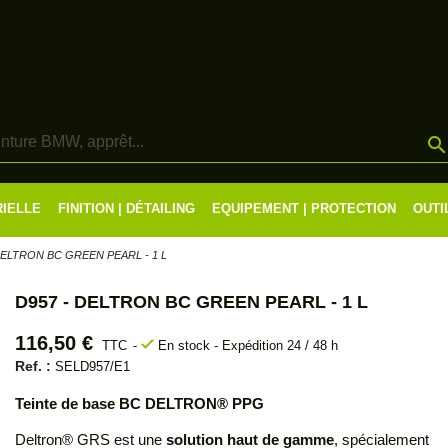
RIELLE
FINITION | DÉTAILING
EQUIPEMENT | PROTECTION
OUTI
DELTRON BC GREEN PEARL - 1 L
D957 - DELTRON BC GREEN PEARL - 1 L
116,50 €
check
TTC
En stock - Expédition 24 / 48 h
Ref. :
SELD957/E1
Teinte de base BC DELTRON® PPG
Deltron® GRS est une
solution haut de gamme
, spécialement