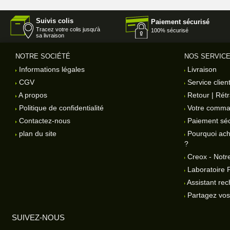
Suivis colis
Paiement sécurisé
Tracez votre colis jusqu'à
100% sécurisé
sa livraison
NOTRE SOCIÉTÉ
NOS SERVIC
Informations légales
Livraison
CGV
Service clien
A propos
Retour | Rétr
Politique de confidentialité
Votre comm
Contactez-nous
Paiement séc
plan du site
Pourquoi ach
?
Creox - Notre
Laboratoire 
Assistant rec
Partagez vos 
SUIVEZ-NOUS