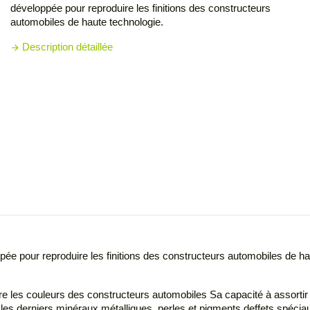
développée pour reproduire les finitions des constructeurs
automobiles de haute technologie.
Description détaillée
arrow_forward
 pour reproduire les finitions des constructeurs automobiles de haut
es couleurs des constructeurs automobiles Sa capacité à assortir av
es derniers minéraux métalliques, perles et pigments deffets spéciau