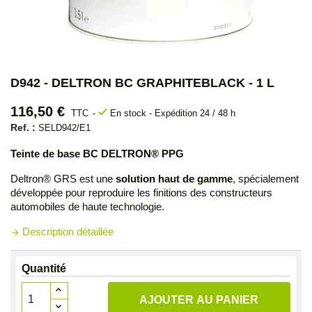
D942 - DELTRON BC GRAPHITEBLACK - 1 L
116,50 €
check
TTC
En stock - Expédition 24 / 48 h
Ref. :
SELD942/E1
Teinte de base BC DELTRON® PPG
Deltron® GRS est une
solution haut de gamme
, spécialement
développée pour reproduire les finitions des constructeurs
automobiles de haute technologie.
Description détaillée
arrow_forward
Quantité
AJOUTER AU PANIER