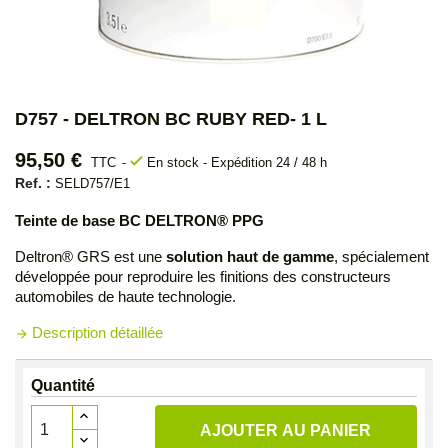
D757 - DELTRON BC RUBY RED- 1 L
95,50 €
check
TTC
En stock - Expédition 24 / 48 h
Ref. :
SELD757/E1
Teinte de base BC DELTRON® PPG
Deltron® GRS est une
solution haut de gamme
, spécialement
développée pour reproduire les finitions des constructeurs
automobiles de haute technologie.
Description détaillée
arrow_forward
Quantité
AJOUTER AU PANIER