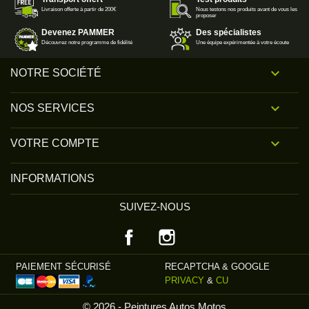
Livraison offerte à partir de 200€
Nous testons nos produits avant de vous les
proposer
Devenez PAMMER
Des spécialistes
Découvrez notre programme de fidélité
Une équipe expérimentée à votre écoute

NOTRE SOCIÉTÉ

NOS SERVICES

VOTRE COMPTE
INFORMATIONS
SUIVEZ-NOUS
Facebook
Instagram
PAIEMENT SÉCURISÉ
RECAPTCHA & GOOGLE
PRIVACY
&
CU
© 2026 - Peintures Autos Motos