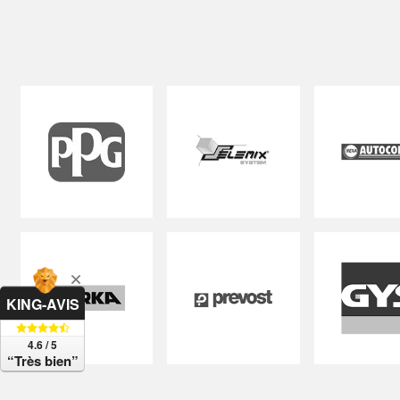
KING-AVIS
4.6 / 5
“Très bien”