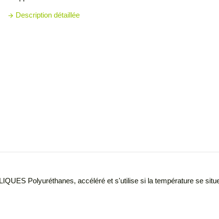
Description détaillée
arrow_forward
QUES Polyuréthanes, accéléré et s'utilise si la température se situe