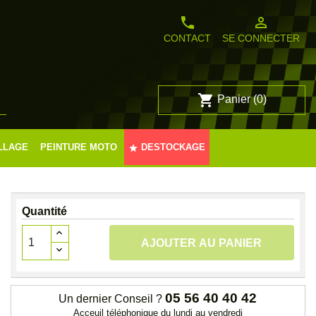
phone
person_outline
CONTACT
SE CONNECTER
shopping_cart
Panier
(0)

LLAGE
PEINTURE MOTO
DESTOCKAGE
star
Quantité
AJOUTER AU PANIER
05 56 40 40 42
Un dernier Conseil ?
Acceuil téléphonique du lundi au vendredi