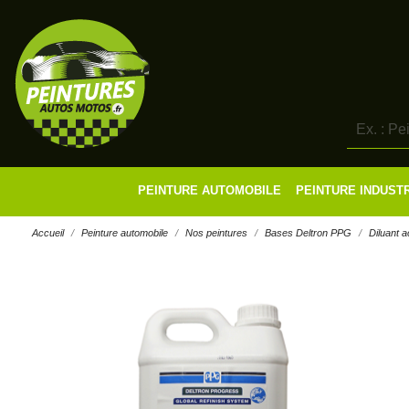
PEINTURE AUTOMOBILE
PEINTURE INDUST
Accueil
Peinture automobile
Nos peintures
Bases Deltron PPG
Diluant 