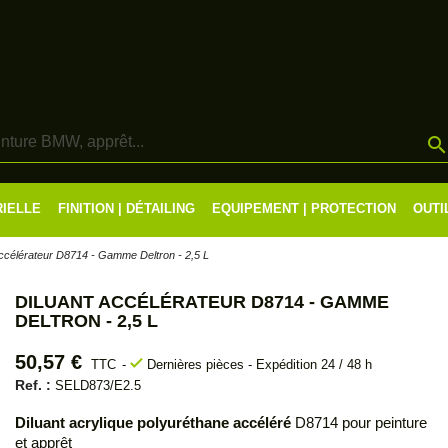
RIELLE
FINITION | DÉTAILING
EQUIPEMENT | PROTECTION
OUTI
accélérateur D8714 - Gamme Deltron - 2,5 L
DILUANT ACCÉLÉRATEUR D8714 - GAMME
DELTRON - 2,5 L
50,57 €
check
TTC
Dernières pièces - Expédition 24 / 48 h
Ref. :
SELD873/E2.5
Diluant acrylique polyuréthane accéléré
D8714 pour peinture
et apprêt