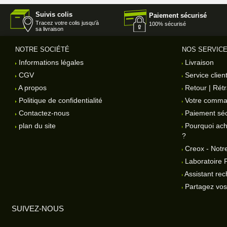
Suivis colis
Paiement sécurisé
Tracez votre colis jusqu'à
100% sécurisé
sa livraison
NOTRE SOCIÉTÉ
NOS SERVIC
Informations légales
Livraison
CGV
Service clien
A propos
Retour | Rétr
Politique de confidentialité
Votre comm
Contactez-nous
Paiement séc
plan du site
Pourquoi ach
?
Creox - Notre
Laboratoire 
Assistant rec
Partagez vos 
SUIVEZ-NOUS