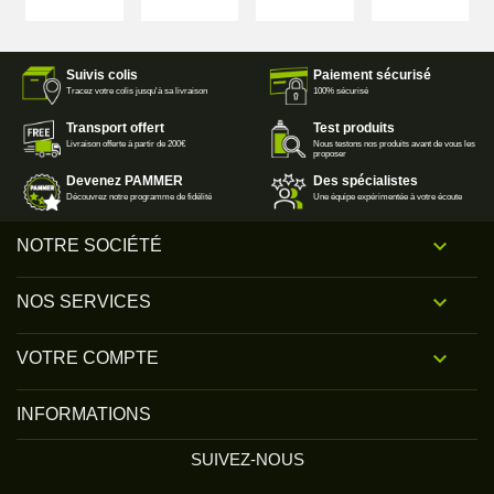
Suivis colis
Paiement sécurisé
Tracez votre colis jusqu'à sa livraison
100% sécurisé
Transport offert
Test produits
Livraison offerte à partir de 200€
Nous testons nos produits avant de vous les
proposer
Devenez PAMMER
Des spécialistes
Découvrez notre programme de fidélité
Une équipe expérimentée à votre écoute

NOTRE SOCIÉTÉ

NOS SERVICES

VOTRE COMPTE
INFORMATIONS
SUIVEZ-NOUS