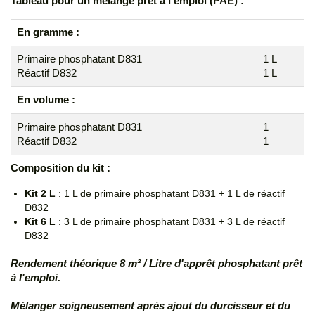
Tableau pour un mélange
prêt à l'emploi (PAE)
:
En gramme :
Primaire phosphatant D831
1 L
Réactif D832
1 L
En volume :
Primaire phosphatant D831
1
Réactif D832
1
Composition du kit :
Kit 2 L
: 1 L de primaire phosphatant D831 + 1 L de réactif
D832
Kit 6 L
: 3 L de primaire phosphatant D831 + 3 L de réactif
D832
Rendement théorique 8 m² / Litre d'apprêt phosphatant prêt
à l'emploi.
Mélanger soigneusement
après ajout du durcisseur et du