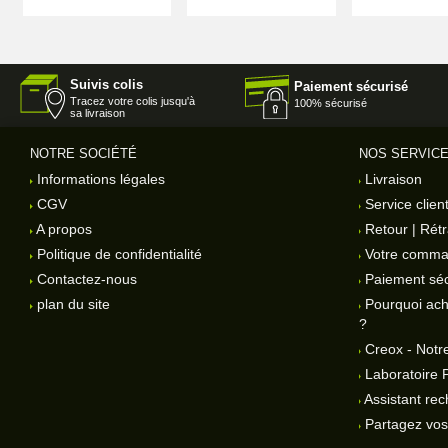
Suivis colis
Paiement sécurisé
Tracez votre colis jusqu'à
100% sécurisé
sa livraison
NOTRE SOCIÉTÉ
NOS SERVIC
Informations légales
Livraison
CGV
Service clien
A propos
Retour | Rétr
Politique de confidentialité
Votre comm
Contactez-nous
Paiement séc
plan du site
Pourquoi ach
?
Creox - Notre
Laboratoire 
Assistant rec
Partagez vos 