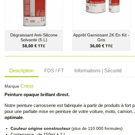
Dégraissant Anti-Silicone
Apprêt Garnissant 2K En Kit -
Solvanté (5 L)
Gris
Prix
Prix
58,00 €
36,00 €
TTC
TTC
Description
FDS / FT
Informations | Sécurité
Creox
Marque
Peinture opaque brillant direct
.
Notre peinture carrosserie est fabriquée à partir de produits à fort
pour une parfaite mise en peinture de votre voiture, moto, camion
optimale
.
Couleur origine constructeur
(plus de 110 000 formules)
Contenance : de 150ml à 2 L