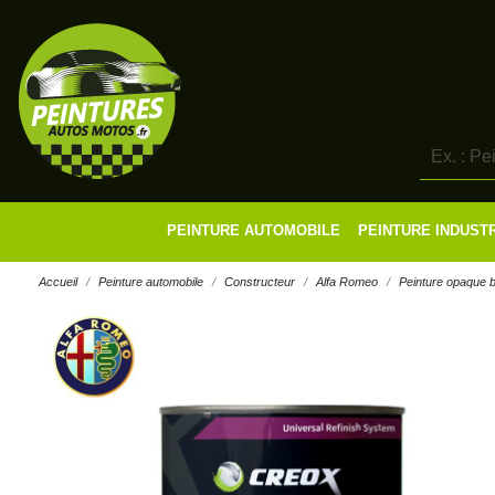
PEINTURE AUTOMOBILE
PEINTURE INDUST
Accueil
Peinture automobile
Constructeur
Alfa Romeo
Peinture opaque br