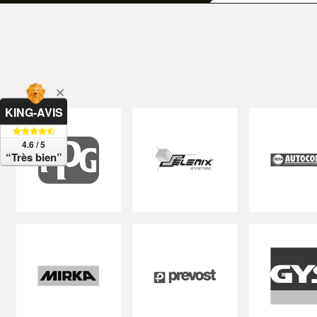
KING-AVIS
4.6 / 5
“Très bien”