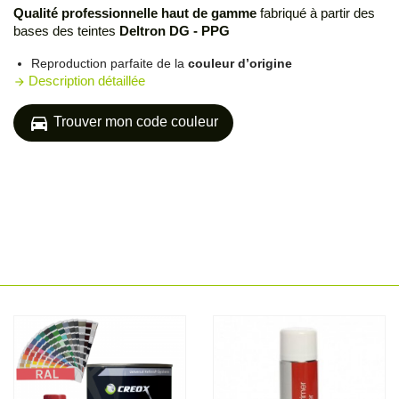
Qualité professionnelle haut de gamme
fabriqué à partir des
bases des teintes
Deltron DG - PPG
Reproduction parfaite de la
couleur d’origine
Description détaillée
arrow_forward
directions_car
Trouver mon code couleur