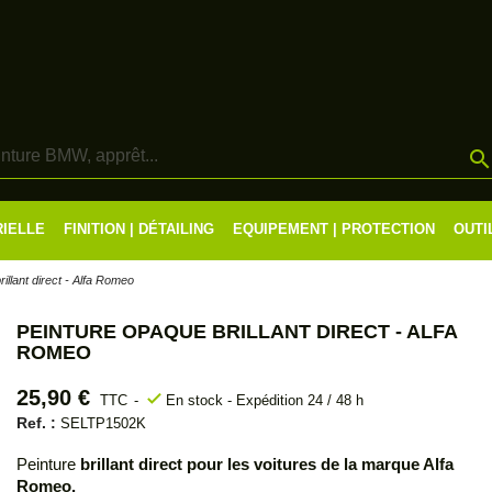
RIELLE
FINITION | DÉTAILING
EQUIPEMENT | PROTECTION
OUTI
illant direct - Alfa Romeo
PEINTURE OPAQUE BRILLANT DIRECT - ALFA
ROMEO
25,90 €
check
TTC
En stock - Expédition 24 / 48 h
Ref. :
SELTP1502K
Peinture
brillant direct pour les voitures de la marque Alfa
Romeo.