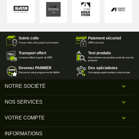
Suivis colis
Paiement sécurisé
Tracez votre colis jusqu'à sa livraison
100% sécurisé
Transport offert
Test produits
Livraison offerte à partir de 200€
Nous testons nos produits avant de vous les
proposer
Devenez PAMMER
Des spécialistes
Découvrez notre programme de fidélité
Une équipe expérimentée à votre écoute

NOTRE SOCIÉTÉ

NOS SERVICES

VOTRE COMPTE
INFORMATIONS