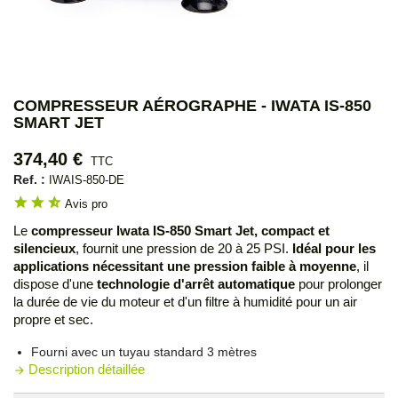
COMPRESSEUR AÉROGRAPHE - IWATA IS-850
SMART JET
374,40 €
TTC
Ref. :
IWAIS-850-DE
star
star
star_half
Avis pro
Le
compresseur Iwata IS-850 Smart Jet, compact et
silencieux
, fournit une pression de 20 à 25 PSI.
Idéal pour les
applications nécessitant une pression faible à moyenne
, il
dispose d'une
technologie d'arrêt automatique
pour prolonger
la durée de vie du moteur et d'un filtre à humidité pour un air
propre et sec.
Fourni avec un tuyau standard 3 mètres
Description détaillée
arrow_forward