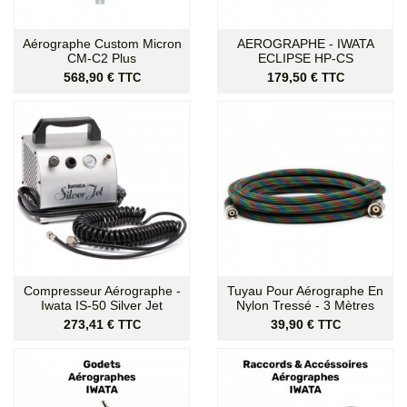
Aérographe Custom Micron
AEROGRAPHE - IWATA
CM-C2 Plus
ECLIPSE HP-CS
Prix
Prix
568,90 €
179,50 €
TTC
TTC
Compresseur Aérographe -
Tuyau Pour Aérographe En
Iwata IS-50 Silver Jet
Nylon Tressé - 3 Mètres
Prix
Prix
273,41 €
39,90 €
TTC
TTC