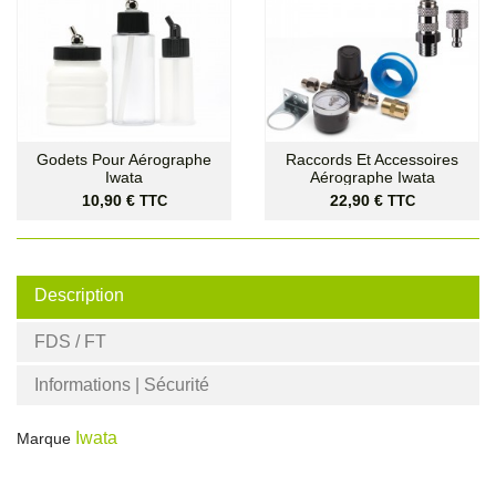
Godets Pour Aérographe
Raccords Et Accessoires
Iwata
Aérographe Iwata
Prix
Prix
10,90 €
22,90 €
TTC
TTC
Description
FDS / FT
Informations | Sécurité
Iwata
Marque