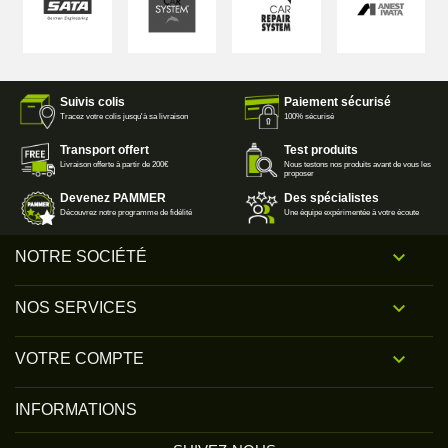
Suivis colis
Paiement sécurisé
Tracez votre colis jusqu'à sa livraison
100% sécurisé
Transport offert
Test produits
Livraison offerte à partir de 200€
Nous testons nos produits avant de vous les
proposer
Devenez PAMMER
Des spécialistes
Découvrez notre programme de fidélité
Une équipe expérimentée à votre écoute

NOTRE SOCIÉTÉ

NOS SERVICES

VOTRE COMPTE
INFORMATIONS