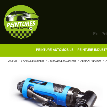
PEINTURE AUTOMOBILE
PEINTURE INDUST
Accueil
Peinture automobile
Préparation carrosserie
Abrasif | Poncage
A