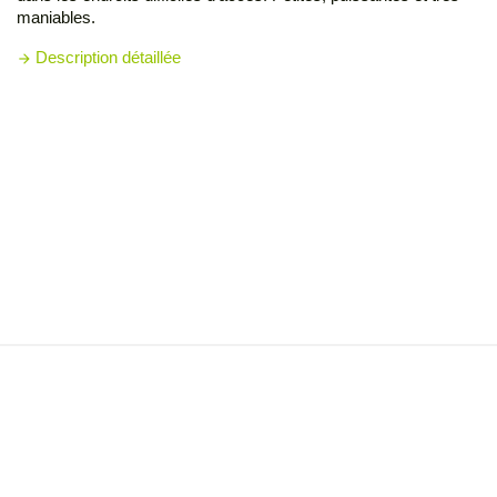
maniables.
Description détaillée
arrow_forward