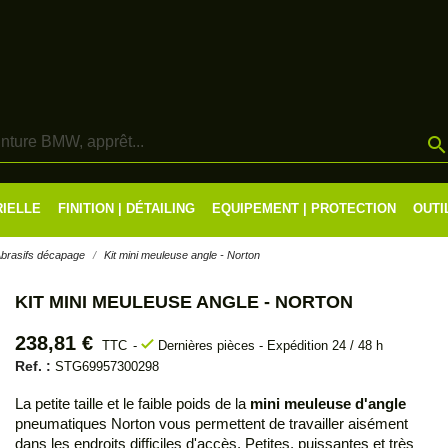
RIELLE
FINITION | DÉTAILING
EQUIPEMENT | PROTECTION
OUTI
brasifs décapage
Kit mini meuleuse angle - Norton
KIT MINI MEULEUSE ANGLE - NORTON
238,81 €
check
TTC
Dernières pièces - Expédition 24 / 48 h
Ref. :
STG69957300298
La petite taille et le faible poids de la
mini meuleuse d'angle
pneumatiques Norton vous permettent de travailler aisément
dans les endroits difficiles d'accès. Petites, puissantes et très