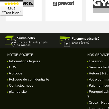
4.6 / 5
“Très bien”
Suivis colis
Paiement sécurisé
Tracez votre colis jusqu'à
100% sécurisé
sa livraison
NOTRE SOCIÉTÉ
NOS SERVIC
Informations légales
Livraison
CGV
Service clien
A propos
Retour | Rétr
Politique de confidentialité
Votre comm
Contactez-nous
Paiement séc
plan du site
Pourquoi ach
?
Creox - Notre
Laboratoire 