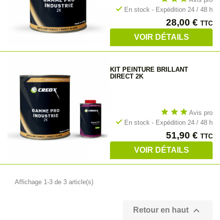
check
En stock - Expédition 24 / 48 h
Prix
28,00 €
TTC
VOIR DÉTAILS
KIT PEINTURE BRILLANT
DIRECT 2K
star
star
star
Avis pro
check
En stock - Expédition 24 / 48 h
Prix
51,90 €
TTC
VOIR DÉTAILS
Affichage 1-3 de 3 article(s)

Retour en haut