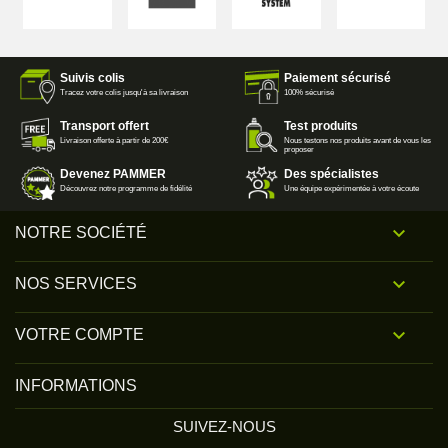
Suivis colis
Paiement sécurisé
Tracez votre colis jusqu'à sa livraison
100% sécurisé
Transport offert
Test produits
Livraison offerte à partir de 200€
Nous testons nos produits avant de vous les
proposer
Devenez PAMMER
Des spécialistes
Découvrez notre programme de fidélité
Une équipe expérimentée à votre écoute

NOTRE SOCIÉTÉ

NOS SERVICES

VOTRE COMPTE
INFORMATIONS
SUIVEZ-NOUS