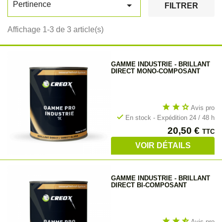

Pertinence
FILTRER
Affichage 1-3 de 3 article(s)
GAMME INDUSTRIE - BRILLANT
DIRECT MONO-COMPOSANT
star
star
star_outline
Avis pro
check
En stock - Expédition 24 / 48 h
Prix
20,50 €
TTC
VOIR DÉTAILS
GAMME INDUSTRIE - BRILLANT
DIRECT BI-COMPOSANT
star
star
star_half
Avis pro