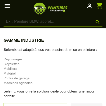
shopping_cart

person_outline

GAMME INDUSTRIE
Selemix
est adapté à tous vos besoins de mise en peinture :
Rayonnages
Bicyclettes
Mobiliers
Matériel
Portes de garage
Machines agricoles ...
Selemix vous offre la solution idéale pour obtenir une finition
parfaite.